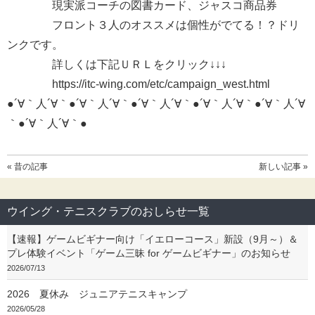
現実派コーチの図書カード、ジャスコ商品券
フロント３人のオススメは個性がでてる！？ドリ
ンクです。
詳しくは下記ＵＲＬをクリック↓↓↓
https://itc-wing.com/etc/campaign_west.html
●´∀｀人´∀｀●´∀｀人´∀｀●´∀｀人´∀｀●´∀｀人´∀｀●´∀｀人´∀
｀●´∀｀人´∀｀●
« 昔の記事
新しい記事 »
ウイング・テニスクラブのおしらせ一覧
【速報】ゲームビギナー向け「イエローコース」新設（9月～）＆
プレ体験イベント「ゲーム三昧 for ゲームビギナー」のお知らせ
2026/07/13
2026 夏休み ジュニアテニスキャンプ
2026/05/28