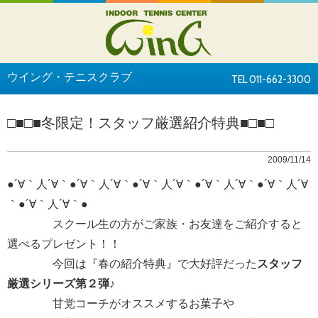
ウイング・テニスクラブ
TEL 011-662-3300
□■□■冬限定！スタッフ厳選紹介特典■□■□
2009/11/14
●´∀｀人´∀｀●´∀｀人´∀｀●´∀｀人´∀｀●´∀｀人´∀｀●´∀｀人´∀
｀●´∀｀人´∀｀●
スクール生の方がご家族・お友達をご紹介すると
選べるプレゼント！！
今回は『春の紹介特典』で大好評だった
スタッフ
厳選シリーズ第２弾♪
甘党コーチがオススメするお菓子や