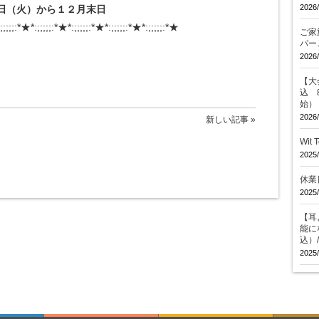
2026/
日（火）から１２月末日
;;;;;:*★*:;;;;;:*★*:;;;;;:*★*:;;;;;:*★*:;;;;;:*★
ご家
パー
2026/
【大会
込 
始）
2026/
新しい記事 »
Wit
2025/
休業
2025/
【耳
能に
込）
2025/