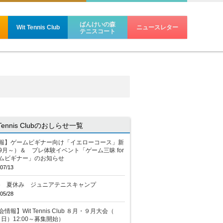
ばんけいの森
Wit Tennis Club
ニュースレター
テニスコート
 Tennis Clubのおしらせ一覧
報】ゲームビギナー向け「イエローコース」新
9月～）＆ プレ体験イベント「ゲーム三昧 for
ムビギナー」のお知らせ
07/13
26 夏休み ジュニアテニスキャンプ
05/28
情報】Wit Tennis Club ８月・９月大会（
2（日）12:00～募集開始）