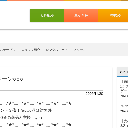
大谷地校
羊ケ丘校
帯広校
ムテーブル
スタッフ紹介
レンタルコート
アクセス
Wit
ーン○○○
【速
設（
ゲー
2009/11/30
2026/
;;;;;:*★*:;;;;;:*★*:;;;;;:*★*:;;;;;:*★*:;;;;;:*★
20
イント３倍！
※sale品は対象外
2026/
0分の商品と交換しよう！！
【大会
;;;;;:*★*:;;;;;:*★*:;;;;;:*★*:;;;;;:*★*:;;;;;:*★
8/