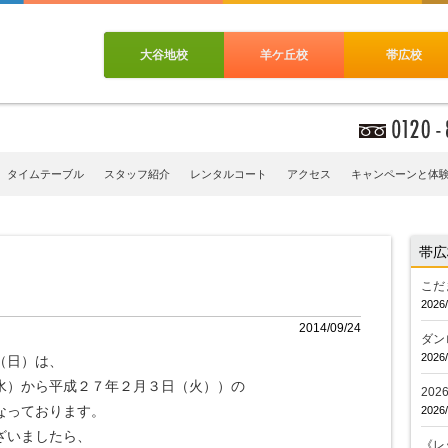
大谷地校
羊ケ丘校
帯広校
タイムテーブル
スタッフ紹介
レンタルコート
アクセス
キャンペーンと体
帯広
こだ
2026/
2014/09/24
ダン
2026/
（日）は、
水）から平成２７年２月３日（火））の
20
なっております。
2026/
ざいましたら、
《レ