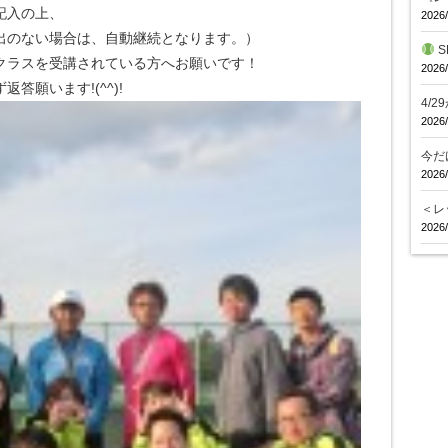
記入の上、
2026/
出のない場合は、自動継続となります。）
S
クラスを受講されている方へお願いです！
2026/
答願います!(^^)!
4/
2026/
今だ
2026/
＜レ
2026/