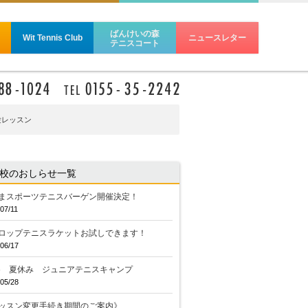
ばんけいの森
Wit Tennis Club
ニュースレター
テニスコート
験レッスン
校のおしらせ一覧
まスポーツテニスバーゲン開催決定！
07/11
ロップテニスラケットお試しできます！
06/17
26 夏休み ジュニアテニスキャンプ
05/28
ッスン変更手続き期間のご案内》