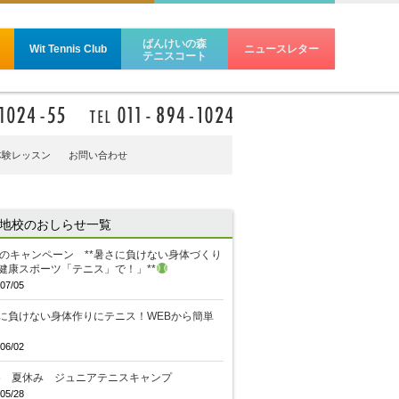
ばんけいの森
Wit Tennis Club
ニュースレター
テニスコート
体験レッスン
お問い合わせ
地校のおしらせ一覧
のキャンペーン **暑さに負けない身体づくり
健康スポーツ「テニス」で！」**
07/05
に負けない身体作りにテニス！WEBから簡単
06/02
26 夏休み ジュニアテニスキャンプ
05/28