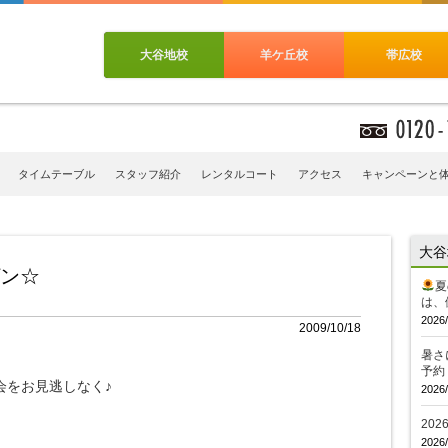
大谷地校
羊ケ丘校
帯広校
タイムテーブル
スタッフ紹介
レンタルコート
アクセス
キャンペーンと
大谷
ゲン☆
夏
は、
2026/
2009/10/18
暑さ
。
予約
会をお見逃しなく♪
2026/
20
2026/