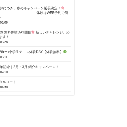
評につき、春のキャンペーン延長決定！
験はWEB予約で簡
♪
05/08
/29 無料体験DAY開催
新しいチャレンジ、応
ます！
03/28
/28(土)小学生テニス体験DAY【体験無料】
03/11
周年記念｜2月・3月 紹介キャンペーン！
02/10
タルコート
01/30