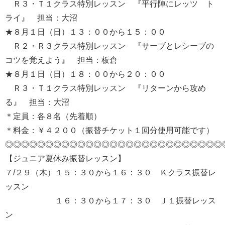
Ｒ３・Ｔ１クラス特別レッスン 『平行陣にレッツ ト
ライ』 担当：大沼
★８月１日（日）１３：００から１５：００
Ｒ２・Ｒ３クラス特別レッスン 『サーブとレシーブの
コツを覚えよう』 担当：板倉
★８月１日（日）１８：００から２０：００
Ｒ３・Ｔ１クラス特別レッスン 『リターンから攻め
る』 担当：大沼
＊定員：各８名（先着順）
＊料金：￥４２００（振替チケット１回分使用可能です）
◎◎◎◎◎◎◎◎◎◎◎◎◎◎◎◎◎◎◎◎◎◎◎◎◎◎◎
【ジュニア夏休み振替レッスン】
７/２９（木）１５：３０から１６：３０ Ｋクラス振替レ
ッスン
１６：３０から１７：３０ Ｊ１振替レッス
ン