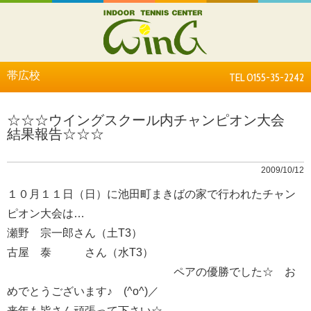
帯広校
TEL 0155-35-2242
☆☆☆ウイングスクール内チャンピオン大会
結果報告☆☆☆
2009/10/12
１０月１１日（日）に池田町まきばの家で行われたチャン
ピオン大会は…
瀬野 宗一郎さん（土T3）
古屋 泰 さん（水T3）
ペアの優勝でした☆ お
めでとうございます♪ (^o^)／
来年も皆さん頑張って下さい☆