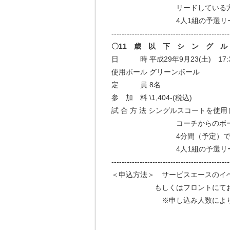
リードしている方が勝
4人1組の予選リーグ戦を行
----------------------------------------------
〇11 歳 以 下 シ ン グ ル
日 時 平成29年9月23(土) 17:30
使用ボール グリーンボール
定 員 8名
参 加 料 \1,404-(税込)
試 合 方 法 シングルスコートを使
コーチからのボール出し
4分間（予定）でリードし
4人1組の予選リーグ戦を行
----------------------------------------------
＜申込方法＞ サービスエースのイ
もしくはフロントにてお申
※申し込み人数により試合方