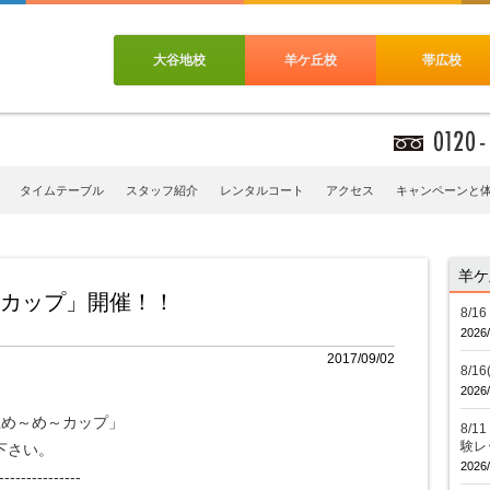
大谷地校
羊ケ丘校
帯広校
タイムテーブル
スタッフ紹介
レンタルコート
アクセス
キャンペーンと
羊ケ
～カップ」開催！！
8/
2026/
2017/09/02
8/
2026/
丘め～め～カップ」
8/
験レ
下さい。
2026/
---------------