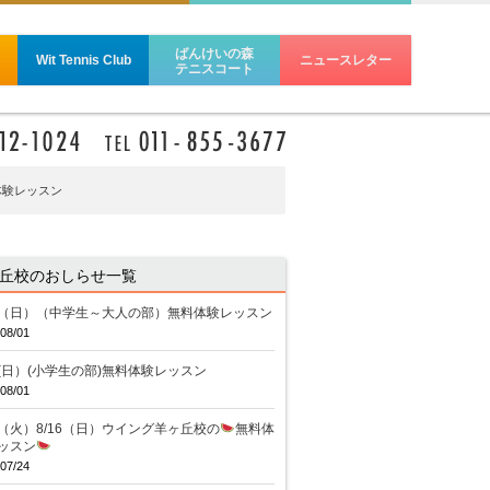
ばんけいの森
Wit Tennis Club
ニュースレター
テニスコート
体験レッスン
丘校のおしらせ一覧
16（日）（中学生～大人の部）無料体験レッスン
08/01
16(日）(小学生の部)無料体験レッスン
08/01
11（火）8/16（日）ウイング羊ヶ丘校の
無料体
ッスン
07/24