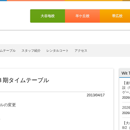
大谷地校
羊ケ丘校
帯広校
ムテーブル
スタッフ紹介
レンタルコート
アクセス
Wit
３期タイムテーブル
【速
設（
ゲー
2013/04/17
2026/
ブルの変更
20
2026/
0
【大会
8/