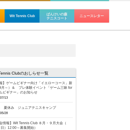
ばんけいの森
Wit Tennis Club
ニュースレター
テニスコート
 Tennis Clubのおしらせ一覧
報】ゲームビギナー向け「イエローコース」新
9月～）＆ プレ体験イベント「ゲーム三昧 for
ムビギナー」のお知らせ
07/13
26 夏休み ジュニアテニスキャンプ
05/28
情報】Wit Tennis Club ８月・９月大会（
2（日）12:00～募集開始）