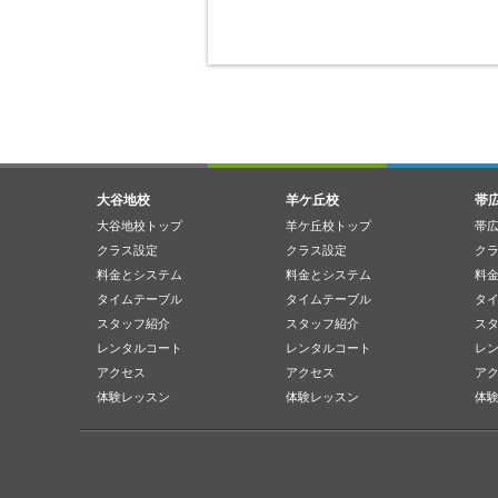
大谷地校
羊ケ丘校
帯
大谷地校トップ
羊ケ丘校トップ
帯
クラス設定
クラス設定
ク
料金とシステム
料金とシステム
料
タイムテーブル
タイムテーブル
タ
スタッフ紹介
スタッフ紹介
ス
レンタルコート
レンタルコート
レ
アクセス
アクセス
ア
体験レッスン
体験レッスン
体