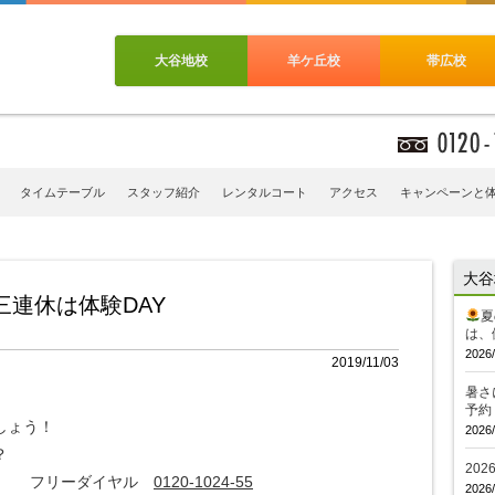
大谷地校
羊ケ丘校
帯広校
タイムテーブル
スタッフ紹介
レンタルコート
アクセス
キャンペーンと
大谷
三連休は体験DAY
夏
は、
2026/
2019/11/03
暑さ
予約
しょう！
2026/
？
20
フリーダイヤル
0120-1024-55
2026/