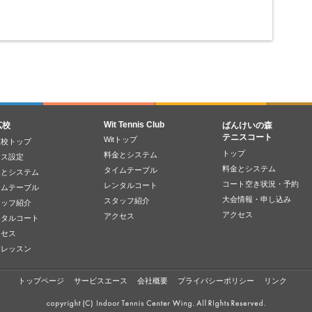
Wit Tennis Club
広校
ばんけいの森
テニスコート
Witトップ
広校トップ
トップ
料金とシステム
ラス設定
料金とシステム
タイムテーブル
金とシステム
コート空き状況・予約
レンタルコート
イムテーブル
大会情報・申し込み
スタッフ紹介
タッフ紹介
アクセス
アクセス
ンタルコート
クセス
験レッスン
トップページ
サービスエース
会社概要
プライバシーポリシー
リンク