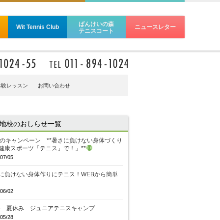
ばんけいの森
Wit Tennis Club
ニュースレター
テニスコート
体験レッスン
お問い合わせ
地校のおしらせ一覧
のキャンペーン **暑さに負けない身体づくり
健康スポーツ「テニス」で！」**
07/05
に負けない身体作りにテニス！WEBから簡単
06/02
26 夏休み ジュニアテニスキャンプ
05/28