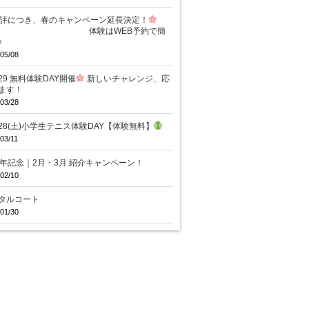
評につき、春のキャンペーン延長決定！
験はWEB予約で簡
♪
05/08
/29 無料体験DAY開催
新しいチャレンジ、応
ます！
03/28
/28(土)小学生テニス体験DAY【体験無料】
03/11
周年記念｜2月・3月 紹介キャンペーン！
02/10
タルコート
01/30