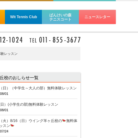
ばんけいの森
Wit Tennis Club
ニュースレター
テニスコート
体験レッスン
丘校のおしらせ一覧
16（日）（中学生～大人の部）無料体験レッスン
08/01
16(日）(小学生の部)無料体験レッスン
08/01
11（火）8/16（日）ウイング羊ヶ丘校の
無料体
ッスン
07/24