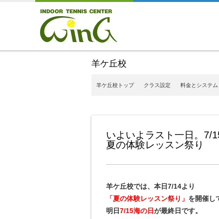
羊ケ丘校
羊ケ丘校トップ
クラス設定
料金とシステム
いよいよラスト一日。7
夏の体験レッスン祭り
羊ケ丘校では、本日7/14より
「夏の体験レッスン祭り」
を開催し
明日
7/15海の日
が最終日です。