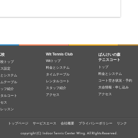
Wit Tennis Club
広校
ばんけいの森
テニスコート
Witトップ
広校トップ
トップ
料金とシステム
ラス設定
料金とシステム
タイムテーブル
金とシステム
コート空き状況・予約
レンタルコート
イムテーブル
大会情報・申し込み
スタッフ紹介
タッフ紹介
アクセス
アクセス
ンタルコート
クセス
験レッスン
トップページ
サービスエース
会社概要
プライバシーポリシー
リンク