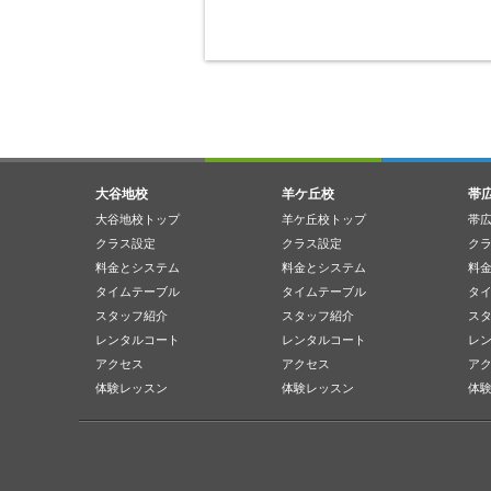
大谷地校
羊ケ丘校
帯
大谷地校トップ
羊ケ丘校トップ
帯
クラス設定
クラス設定
ク
料金とシステム
料金とシステム
料
タイムテーブル
タイムテーブル
タ
スタッフ紹介
スタッフ紹介
ス
レンタルコート
レンタルコート
レ
アクセス
アクセス
ア
体験レッスン
体験レッスン
体