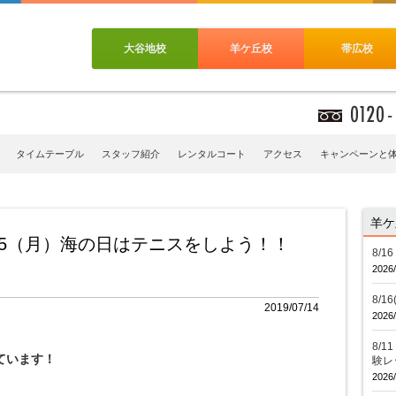
大谷地校
羊ケ丘校
帯広校
タイムテーブル
スタッフ紹介
レンタルコート
アクセス
キャンペーンと
羊ケ
/15（月）海の日はテニスをしよう！！
8/
2026/
8/
2019/07/14
2026/
8/
ています！
験レ
2026/