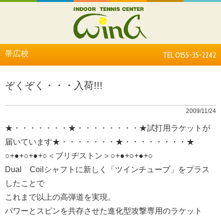
帯広校
TEL 0155-35-2242
ぞくぞく・・・入荷!!!
2009/11/24
★・・・・・・・★・・・・・・・・★試打用ラケットが
届いています★・・・・・・・★・・・・・・・・★
○+●+○+●+○＜ブリヂストン＞○+●+○+●+○
Dual Coilシャフトに新しく「ツインチューブ」をプラス
したことで
これまで以上の高弾道を実現。
パワーとスピンを共存させた進化型攻撃専用のラケット