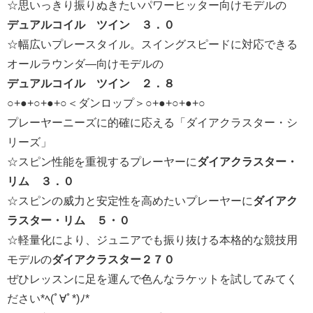
☆思いっきり振りぬきたいパワーヒッター向けモデルの
デュアルコイル ツイン ３．０
☆幅広いプレースタイル。スイングスピードに対応できる
オールラウンダ―向けモデルの
デュアルコイル ツイン ２．８
○+●+○+●+○＜ダンロップ＞○+●+○+●+○
プレーヤーニーズに的確に応える「ダイアクラスター・シ
リーズ」
☆スピン性能を重視するプレーヤーに
ダイアクラスター・
リム ３．０
☆スピンの威力と安定性を高めたいプレーヤーに
ダイアク
ラスター・リム ５・０
☆軽量化により、ジュニアでも振り抜ける本格的な競技用
モデルの
ダイアクラスター２７０
ぜひレッスンに足を運んで色んなラケットを試してみてく
ださい*ﾍ(ﾟ∀ﾟ*)ﾉ*