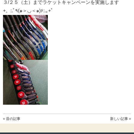
３/２５（土）までラケットキャンペーンを実施します
+。:.ﾟ٩(๑＞◡＜๑)۶:.｡+ﾟ
« 昔の記事
新しい記事 »