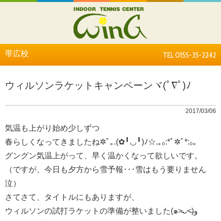
帯広校
TEL 0155-35-2242
ウィルソンラケットキャンペーンヾ(ﾟ∇ﾟ)ﾉ
2017/03/06
気温も上がり始め少しずつ
春らしくなってきましたね✲ﾟ｡.(✿╹◡╹)ﾉ☆.｡₀:*ﾟ✲ﾟ*:₀｡
グングン気温上がって、早く温かくなって欲しいです。
（ですが、今日も夕方から雪予報･･･雪はもう要りません
泣）
さてさて、タイトルにもありますが、
ウィルソンの試打ラケットの準備が整いました(๑˃̵ᴗ˂̵)و