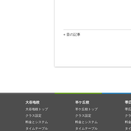
« 昔の記事
大谷地校
羊ケ丘校
帯
大谷地校トップ
羊ケ丘校トップ
帯
クラス設定
クラス設定
ク
料金とシステム
料金とシステム
料
タイムテーブル
タイムテーブル
タ