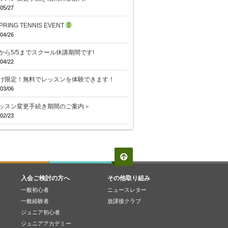
05/27
PRING TENNIS EVENT
04/26
29から5/5までスクール休講期間です!
04/22
け限定！無料でレッスンを体験できます！
03/06
ッスン変更手続き期間のご案内＞
02/23
入会ご検討の方へ
その他取り組み
一般初心者
ニュースレター
一般経験者
放課後クラブ
ジュニア初心者
ジュニアアカデミー