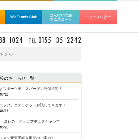
ばんけいの森
Wit Tennis Club
ニュースレター
テニスコート
験レッスン
校のおしらせ一覧
まスポーツテニスバーゲン開催決定！
07/11
ロップテニスラケットお試しできます！
06/17
26 夏休み ジュニアテニスキャンプ
05/28
ッスン変更手続き期間のご案内》