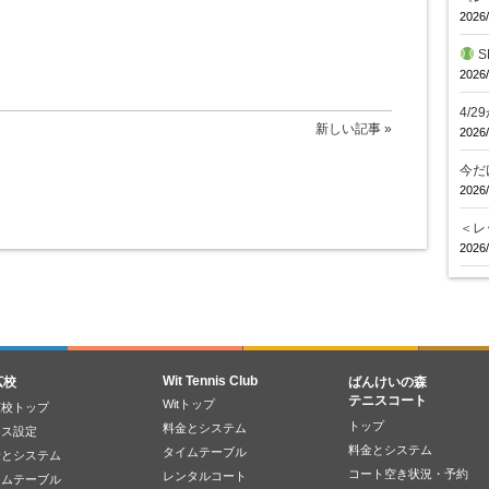
2026/
S
2026/
4/
新しい記事 »
2026/
今だ
2026/
＜レ
2026/
Wit Tennis Club
広校
ばんけいの森
テニスコート
Witトップ
広校トップ
トップ
料金とシステム
ラス設定
料金とシステム
タイムテーブル
金とシステム
コート空き状況・予約
レンタルコート
イムテーブル