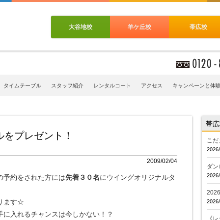
大谷地校
羊ケ丘校
帯広校
タイムテーブル
スタッフ紹介
レンタルコート
アクセス
キャンペーンと体
帯広
ルをプレゼント！
こだ
2026/
2009/02/04
ダン
2026/
の予約をされた方には
先着３０名
にウイングオリジナルタ
20
ります☆
2026/
手に入れるチャンスは今しかない！？
《レ