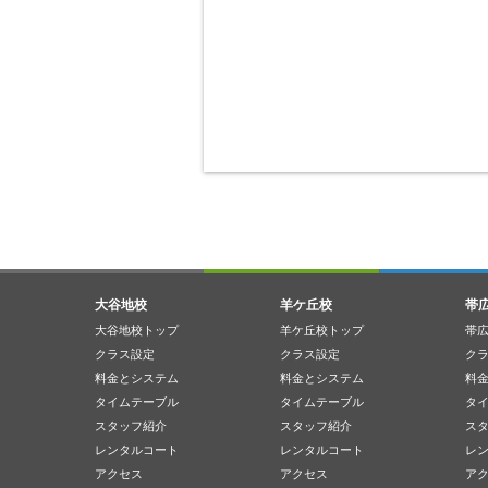
大谷地校
羊ケ丘校
帯
大谷地校トップ
羊ケ丘校トップ
帯
クラス設定
クラス設定
ク
料金とシステム
料金とシステム
料
タイムテーブル
タイムテーブル
タ
スタッフ紹介
スタッフ紹介
ス
レンタルコート
レンタルコート
レ
アクセス
アクセス
ア