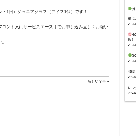
好
ット1回）ジュニアクラス（アイス1個）です！！
体
単に
2026/
フロント又はサービスエースまでお申し込み宜しくお願い
4
援し
い。
2026/
3
2026/
40
2026/
新しい記事 »
レン
2026/