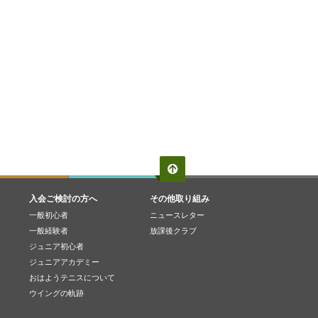
入会ご検討の方へ
その他取り組み
一般初心者
ニュースレター
一般経験者
放課後クラブ
ジュニア初心者
ジュニアアカデミー
おはようテニスについて
ウイングの軌跡