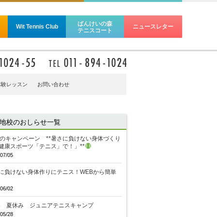
ばんけいの森
Wit Tennis Club
ニュースレター
テニスコート
体験レッスン
お問い合わせ
地校のおしらせ一覧
のキャンペーン **暑さに負けない身体づくり
健康スポーツ「テニス」で！」**
07/05
に負けない身体作りにテニス！WEBから簡単
06/02
26 夏休み ジュニアテニスキャンプ
05/28