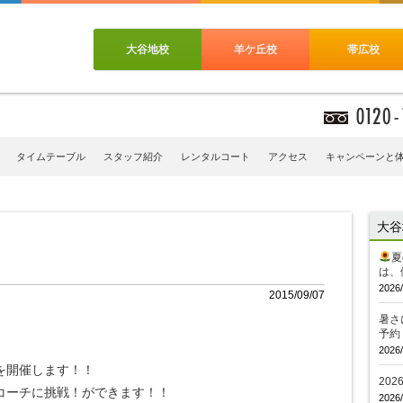
大谷地校
羊ケ丘校
帯広校
タイムテーブル
スタッフ紹介
レンタルコート
アクセス
キャンペーンと
大谷
夏
は、
2026/
2015/09/07
暑さ
予約
2026/
りを開催します！！
20
コーチに挑戦！ができます！！
2026/