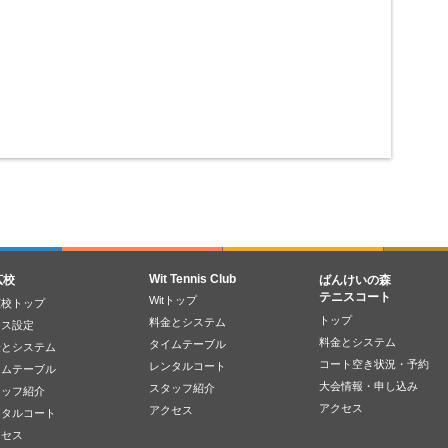
Wit Tennis Club
広校
ばんけいの森
テニスコート
Witトップ
広校トップ
トップ
料金とシステム
ラス設定
料金とシステム
タイムテーブル
金とシステム
コート空き状況・予約
レンタルコート
イムテーブル
大会情報・申し込み
スタッフ紹介
タッフ紹介
アクセス
アクセス
ンタルコート
クセス