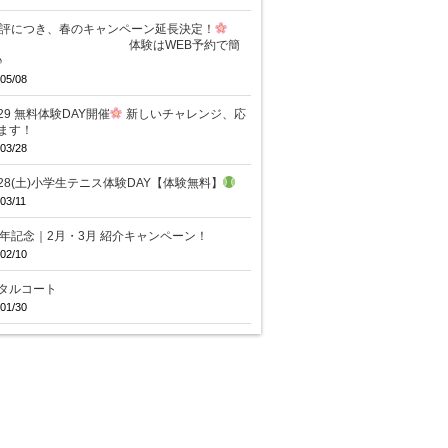
評につき、春のキャンペーン延長決定！
験はWEB予約で簡
♪
05/08
/29 無料体験DAY開催
新しいチャレンジ、応
ます！
03/28
/28(土)小学生テニス体験DAY【体験無料】
03/11
周年記念｜2月・3月 紹介キャンペーン！
02/10
タルコート
01/30