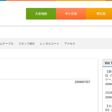
大谷地校
羊ケ丘校
帯広校
ムテーブル
スタッフ紹介
レンタルコート
アクセス
Wit
【速
設（
ゲー
2008/07/07
2026/
20
2026/
【大会
8/