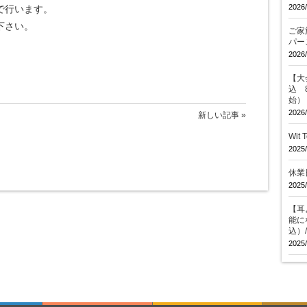
2026/
で行います。
下さい。
ご家
パー
2026/
【大会
込 
始）
2026/
新しい記事 »
Wit
2025/
休業
2025/
【耳
能に
込）
2025/