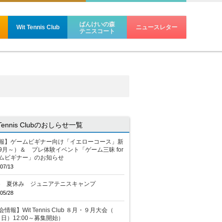
ばんけいの森
Wit Tennis Club
ニュースレター
テニスコート
 Tennis Clubのおしらせ一覧
報】ゲームビギナー向け「イエローコース」新
9月～）＆ プレ体験イベント「ゲーム三昧 for
ムビギナー」のお知らせ
07/13
26 夏休み ジュニアテニスキャンプ
05/28
情報】Wit Tennis Club ８月・９月大会（
2（日）12:00～募集開始）