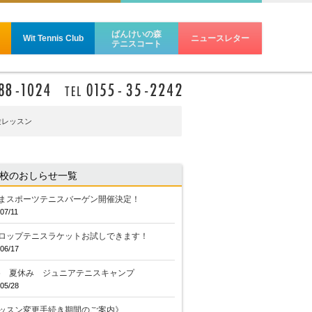
ばんけいの森
Wit Tennis Club
ニュースレター
テニスコート
験レッスン
校のおしらせ一覧
まスポーツテニスバーゲン開催決定！
07/11
ロップテニスラケットお試しできます！
06/17
26 夏休み ジュニアテニスキャンプ
05/28
ッスン変更手続き期間のご案内》