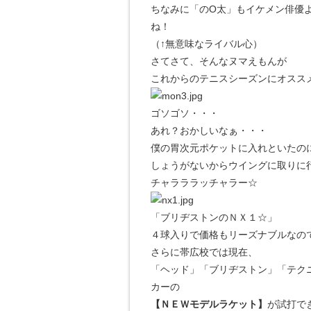
ちなみに「のO太」もイケメン俳優
ね！
（↑無意味なライバル心）
さてさて、そんなヌマえもんが
これからのテニスシーズンにオスス
ゴソゴソ・・・
あれ？おかしいなぁ・・・
僕の胃次元ポケットに入れといたの
しょうがないからウイングに取りに
チャラララッチャラー☆
「ブリヂストンのＮＸ１☆」
４球入りで価格もリーズナブルなの
さらに帯広校では現在、
「ヘッド」「ブリヂストン」「テク
カーの
【ＮＥＷモデルラケット】
が試打で