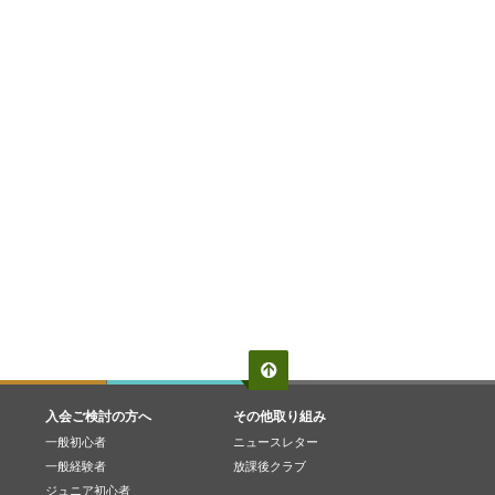
入会ご検討の方へ
その他取り組み
一般初心者
ニュースレター
一般経験者
放課後クラブ
ジュニア初心者