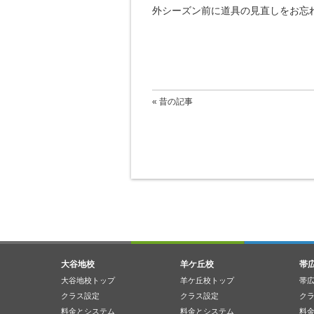
外シーズン前に道具の見直しをお忘
« 昔の記事
大谷地校
羊ケ丘校
帯
大谷地校トップ
羊ケ丘校トップ
帯
クラス設定
クラス設定
ク
料金とシステム
料金とシステム
料