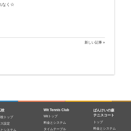
れなく☆
新しい記事 »
Wit Tennis Club
広校
ばんけいの森
テニスコート
Witトップ
広校トップ
トップ
料金とシステム
ラス設定
料金とシステム
タイムテーブル
金とシステム