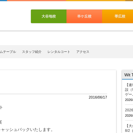
大谷地校
羊ケ丘校
帯広校
ムテーブル
スタッフ紹介
レンタルコート
アクセス
Wit
【速
設（
ゲー
2016/06/17
2026/
ト
20
2026/
案
【大会
キャッシュバックいたします。
8/