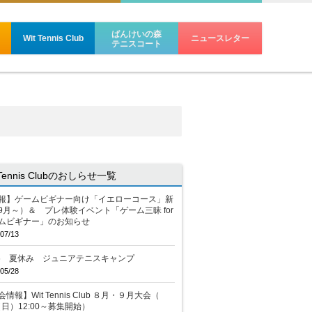
ばんけいの森
Wit Tennis Club
ニュースレター
テニスコート
 Tennis Clubのおしらせ一覧
報】ゲームビギナー向け「イエローコース」新
9月～）＆ プレ体験イベント「ゲーム三昧 for
ムビギナー」のお知らせ
07/13
26 夏休み ジュニアテニスキャンプ
05/28
情報】Wit Tennis Club ８月・９月大会（
2（日）12:00～募集開始）