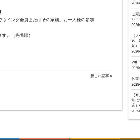
2026/
l
ご家
パー
でウイング会員またはその家族。お一人様の参加
2026/
います。（先着順）
【大会
込 
始）
2026/
Wit
2025/
新しい記事 »
休業
2025/
【耳
能に
込）
2025/