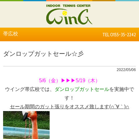
帯広校
TEL 0155-35-2242
ダンロップガットセール☆彡
2022/05/06
5/6（金）▶▶▶5/19（木）
ウイング帯広校では、
ダンロップガットセール
を実施中で
す！
セール期間のガット張りをオススメ致します(∩´∀｀)∩