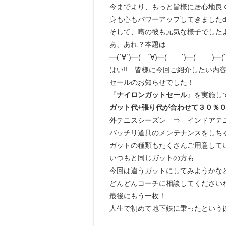
今までより、もっと皆様に居心地良
身も心もパワーアップしてきましたd(ﾟ
そして、噂の彼も元気な様子でした
あ、あれ？本題は
━(´∀`)━( ´∀)━( ´)━( )━(` 
はい!! 皆様に今回ご紹介したい内
セールのお知らせでした！
『
ナイロンガットセール
』を実施し
ガット代+張り代が合わせて３０％
外テニスシーズン ⇒ インドアテ
バッチリ道具のメンテナンスをしちゃ
ガットの種類もたくさんご用意して
いつもと同じガットの方も
今回は違うガットにしてみようかな
どんどんコーチに相談してください
最後にもう一枚！
人生で初めて地下鉄に乗ったという彼