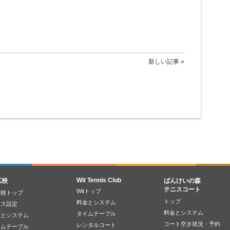
新しい記事 »
Wit Tennis Club
広校
ばんけいの森
テニスコート
Witトップ
広校トップ
トップ
料金とシステム
ラス設定
料金とシステム
タイムテーブル
金とシステム
コート空き状況・予約
レンタルコート
イムテーブル