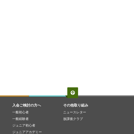
入会ご検討の方へ
その他取り組み
一般初心者
ニュースレター
一般経験者
放課後クラブ
ジュニア初心者
ジュニアアカデミー