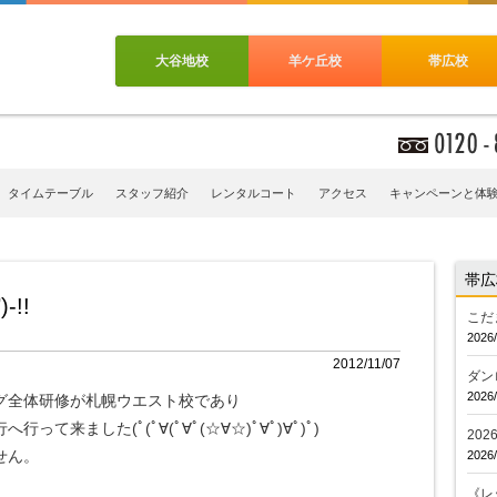
大谷地校
羊ケ丘校
帯広校
タイムテーブル
スタッフ紹介
レンタルコート
アクセス
キャンペーンと体
帯広
!!
こだ
2026/
2012/11/07
ダン
2026/
グ全体研修が札幌ウエスト校であり
来ました(ﾟ(ﾟ∀(ﾟ∀ﾟ(☆∀☆)ﾟ∀ﾟ)∀ﾟ)ﾟ)
20
せん。
2026/
《レ