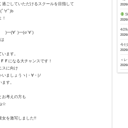
く過ごしていただけるスクールを目指して
2026/
∀ﾟ)b
S
よ！
2026/
4/
)━(∀` )━(σ´∀`)
2026/
容は
今だ
2026/
ています。
＜レ
ＯＦＦ
になる大チャンスです！
2026/
ニスに向け
いましょうヽ|・∀・|ﾉ
います。
とお考えの方も
ね☆
女を激写しました!!