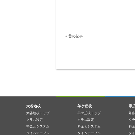
« 昔の記事
大谷地校
羊ケ丘校
帯
大谷地校トップ
羊ケ丘校トップ
帯
クラス設定
クラス設定
ク
料金とシステム
料金とシステム
料
タイムテーブル
タイムテーブル
タ