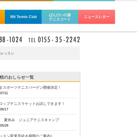
ばんけいの森
Wit Tennis Club
ニュースレター
テニスコート
験レッスン
校のおしらせ一覧
まスポーツテニスバーゲン開催決定！
07/11
ロップテニスラケットお試しできます！
06/17
26 夏休み ジュニアテニスキャンプ
05/28
ッスン変更手続き期間のご案内》