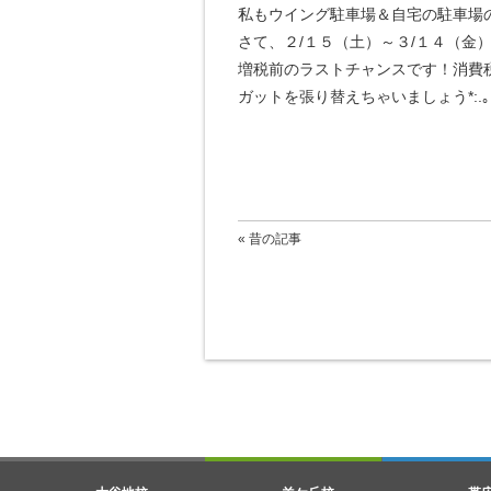
私もウイング駐車場＆自宅の駐車場の
さて、２/１５（土）～３/１４（金
増税前のラストチャンスです！消費
ガットを張り替えちゃいましょう*:.｡..｡.:
« 昔の記事