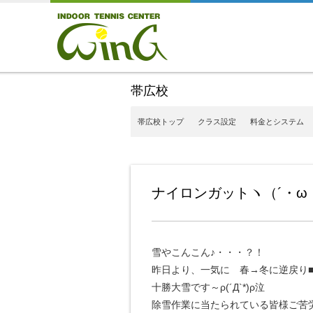
帯広校
帯広校トップ
クラス設定
料金とシステム
ナイロンガットヽ（´・ω・
雪やこんこん♪・・・？！
昨日より、一気に 春→冬に逆戻り■´Д`□´Д`
十勝大雪です～ρ(´Д`*)ρ泣
除雪作業に当たられている皆様ご苦