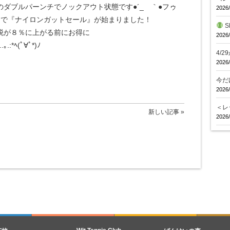
ダブルパーンチでノックアウト状態です●´_ゝ｀●フゥ
2026/
）で『ナイロンガットセール』が始まりました！
S
税が８％に上がる前にお得に
2026/
*ﾍ(ﾟ∀ﾟ*)ﾉ
4/
2026/
今だ
2026/
＜レ
新しい記事 »
2026/