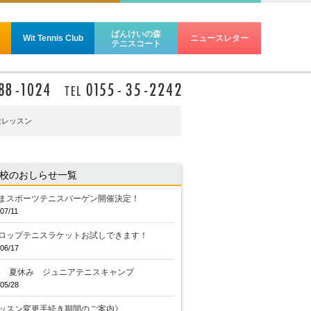
ばんけいの森
Wit Tennis Club
ニュースレター
テニスコート
験レッスン
校のおしらせ一覧
まスポーツテニスバーゲン開催決定！
07/11
ロップテニスラケットお試しできます！
06/17
26 夏休み ジュニアテニスキャンプ
05/28
ッスン変更手続き期間のご案内》