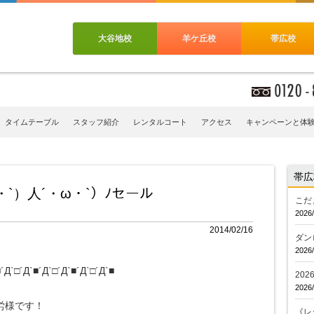
大谷地校
羊ケ丘校
帯広校
タイムテーブル
スタッフ紹介
レンタルコート
アクセス
キャンペーンと体
帯広
`）人´・ω・`）ﾉセール
こだ
2026/
2014/02/16
ダン
2026/
■´Д`□´Д`■´Д`□´Д`■
20
2026/
労様です！
《レ