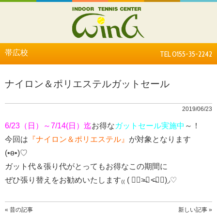
帯広校
TEL 0155-35-2242
ナイロン＆ポリエステルガットセール
2019/06/23
6/23（日）～7/14(日）迄
お得な
ガットセール実施中
～！
今回は
『ナイロン＆ポリエステル』
が対象となります
(•ө•)♡
ガット代＆張り代がとってもお得なこの期間に
ぜひ張り替えをお勧めいたします₍₍ ( ๑॔˃̶◡ ˂̶๑॓)◞♡
« 昔の記事
新しい記事 »