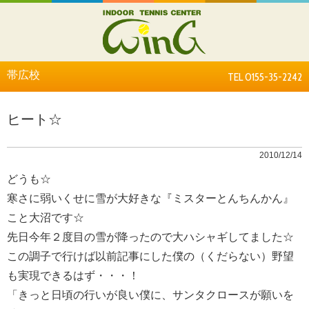
帯広校
TEL 0155-35-2242
ヒート☆
2010/12/14
どうも☆
寒さに弱いくせに雪が大好きな『ミスターとんちんかん』
こと大沼です☆
先日今年２度目の雪が降ったので大ハシャギしてました☆
この調子で行けば以前記事にした僕の（くだらない）野望
も実現できるはず・・・！
「きっと日頃の行いが良い僕に、サンタクロースが願いを