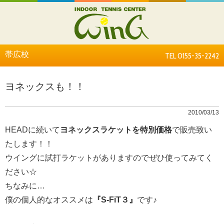
帯広校
TEL 0155-35-2242
ヨネックスも！！
2010/03/13
HEADに続いて
ヨネックスラケットを特別価格
で販売致い
たします！！
ウイングに試打ラケットがありますのでぜひ使ってみてく
ださい☆
ちなみに…
僕の個人的なオススメは
『S-FiT３』
です♪