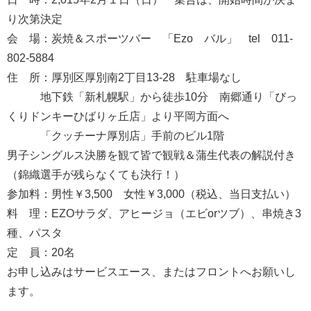
り次第決定
会 場：炭焼＆スポーツバー 「Ezo バル」 tel 011-
802-5884
住 所：厚別区厚別南2丁目13-28 駐車場なし
地下鉄「新札幌駅」から徒歩10分 南郷通り「びっ
くりドンキーひばりヶ丘店」より平岡方面へ
「クッチーナ厚別店」手前のビル1階
男子シングルス決勝を観て皆で観戦＆蒲生代表の解説付き
（錦織選手が残らなくても決行！）
参加料：男性￥3,500 女性￥3,000（税込、当日支払い）
料 理：EZOサラダ、アヒージョ（エビorツブ）、串焼き3
種、パスタ
定 員：20名
お申し込みはサービスエース、またはフロントへお願いし
ます。