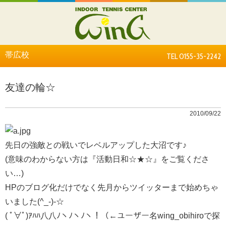
帯広校
TEL 0155-35-2242
友達の輪☆
2010/09/22
先日の強敵との戦いでレベルアップした大沼です♪
(意味のわからない方は『活動日和☆★☆』をご覧くださ
い…)
HPのブログ化だけでなく先月からツイッターまで始めちゃ
いました(^_-)-☆
( ﾟ∀ﾟ)ｱﾊﾊ八八ﾉヽﾉヽﾉヽ！（←ユーザー名wing_obihiroで探