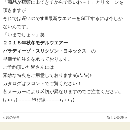
「商品が店頭に出てきてからで良いわ～！」とリターンを
頂きますが
それでは遅いのです!!!最新ウエアーをGETするには今しか
ないんです。
「いまでしょ～」笑
２０１５年秋冬モデルウエアー
パラディーゾ・スリクソン・ヨネックス
の
早期予約注文を承っております。
ご予約頂いた皆さんには
素敵な特典をご用意しております٩(๑❛ᴗ❛๑)۶
カタログはフロントでご覧ください！
各メーカーにより〆切が異なりますのでご注意ください。
(｡-ω-｡)----------ｷﾘﾄﾘ線----------(｡-ω-｡)
« 昔の記事
新しい記事 »