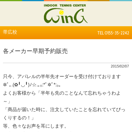
帯広校
TEL 0155-35-2242
各メーカー早期予約販売
2015/02/07
只今、アパレルの半年先オーダーを受け付けております
✲ﾟ｡.(✿╹◡╹)ﾉ☆.｡₀:*ﾟ✲ﾟ*:₀｡
よくお客様から「半年も先のことなんて忘れちゃうわよ
～」
「商品が届いた時に、注文していたことを忘れていてびっ
くりするの！」
等、色々なお声を耳にします。