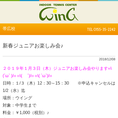
帯広校
TEL 0155-35-2242
新春ジュニアお楽しみ会♪
2018/12/08
２０１９年１月３日（木）ジュニアお楽しみ会やります‹‹\
(´ω` )/›› ‹‹\( ´)/›› ‹‹\( ´ω`)/››
日時：１/３（木）12：30～15：30 ※申込キャンセルは
1/2（水）迄
場所：ウイング
対象：中学生まで
料金：￥1,000（税別）♪