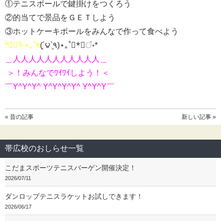
①テニスボールで鍵掛けをつくろう
②的当てで景品をＧＥＴしよう
③ホットケーキボールをみんなで作って食べよう
*॰ْ✧ً⋆｡˚٩
(´͈౪`͈٩)⋆｡˚*ْ✧ं॰*
＿人人人人人人人人人人人＿
＞！みんなでﾜｲﾜｲしよう！＜
￣Y^Y^Y^ Y^Y^Y^Y^ Y^Y^Y￣
« 昔の記事
新しい記事 »
帯広校のおしらせ一覧
こだまスポーツテニスバーゲン開催決定！
2026/07/11
ダンロップテニスラケットお試しできます！
2026/06/17