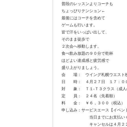
普段のレッスンよりコーチも
ちょっぴりテンション←
最後にはコーチを含めて
ゲームも行います。
皆で汗をいっぱい出して、
そのまま徒歩で
２次会へ移動します。
食べ飲み放題の９０分で乾杯
ほどよい達成感と疲労感で
盛り上がりましょう。
会 場： ウイング札幌ウエスト
日 時： ４月２７日 １７：０
対 象： Ｔ１-Ｔ３クラス（成人
定 員： ２４名（先着順）
料 金： ￥６，３００（税込）
申し込み：サービスエース【イベン
当日までにお支払いくだ
キャンセルは４月２２日（