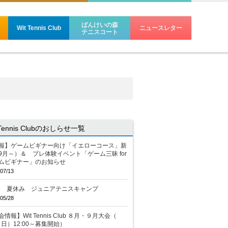
ばんけいの森
Wit Tennis Club
ニュースレター
テニスコート
 Tennis Clubのおしらせ一覧
報】ゲームビギナー向け「イエローコース」新
9月～）＆ プレ体験イベント「ゲーム三昧 for
ムビギナー」のお知らせ
07/13
26 夏休み ジュニアテニスキャンプ
05/28
情報】Wit Tennis Club ８月・９月大会（
2（日）12:00～募集開始）