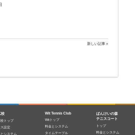
田
新しい記事 »
Wit Tennis Club
広校
ばんけいの森
テニスコート
Witトップ
広校トップ
トップ
料金とシステム
ラス設定
料金とシステム
タイムテーブル
金とシステム