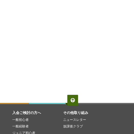
入会ご検討の方へ
その他取り組み
一般初心者
ニュースレター
一般経験者
放課後クラブ
ジュニア初心者