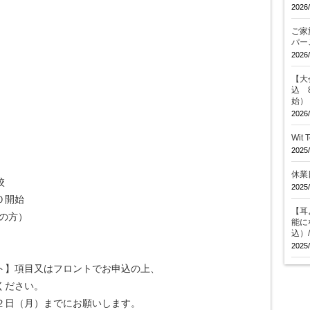
2026/
ご家
パー
2026/
【大会
込 
始）
2026/
Wit
2025/
休業
校
2025/
０開始
【耳
の方）
能に
込）
2025/
ト】項目又はフロントでお申込の上、
さい。
月）までにお願いします。