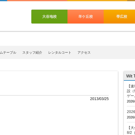
大谷地校
羊ケ丘校
帯広校
ムテーブル
スタッフ紹介
レンタルコート
アクセス
Wit
【速
設（
ゲー
2013/03/25
2026/
20
2026/
【大会
8/