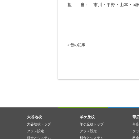
担 当： 市川・平野・山本・岡
« 昔の記事
大谷地校
羊ケ丘校
帯
大谷地校トップ
羊ケ丘校トップ
帯
クラス設定
クラス設定
ク
料金とシステム
料金とシステム
料