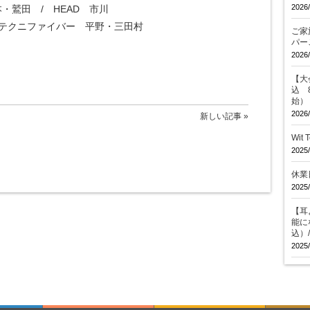
2026/
・鷲田 / HEAD 市川
＆テクニファイバー 平野・三田村
ご家
パー
2026/
【大会
込 
始）
2026/
新しい記事 »
Wit
2025/
休業
2025/
【耳
能に
込）
2025/