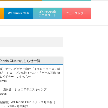
ばんけいの森
Wit Tennis Club
ニュースレター
テニスコート
 Tennis Clubのおしらせ一覧
報】ゲームビギナー向け「イエローコース」新
9月～）＆ プレ体験イベント「ゲーム三昧 for
ムビギナー」のお知らせ
07/13
26 夏休み ジュニアテニスキャンプ
05/28
情報】Wit Tennis Club ８月・９月大会（
2（日）12:00～募集開始）