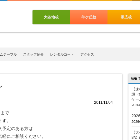
大谷地校
羊ケ丘校
帯広校
ムテーブル
スタッフ紹介
レンタルコート
アクセス
Wit
ン
【速
設（
ゲー
2011/11/04
2026/
）まで
20
ます。
2026/
入予定のある方は
【大会
気軽にご相談ください。
8/