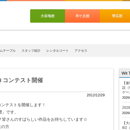
大谷地校
羊ケ丘校
帯広校
ムテーブル
スタッフ紹介
レンタルコート
アクセス
Wit
きコンテスト開催
【速
設（
ゲー
2012/12/29
2026/
コンテストを開催します！
20
標」です。
2026/
？皆さんのすばらしい作品をお待ちしています☆
【大会
生の方
8/