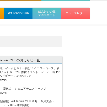
ばんけいの森
Wit Tennis Club
ニュースレター
テニスコート
 Tennis Clubのおしらせ一覧
報】ゲームビギナー向け「イエローコース」新
9月～）＆ プレ体験イベント「ゲーム三昧 for
ムビギナー」のお知らせ
07/13
26 夏休み ジュニアテニスキャンプ
05/28
情報】Wit Tennis Club ８月・９月大会（
2（日）12:00～募集開始）