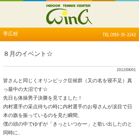
帯広校
TEL 0155-35-2242
８月のイベント☆
2012/08/01
皆さんと同じくオリンピック症候群（又の名を寝不足）真
っ最中の大沼です☆
先日も体操男子決勝を見てました！
内村選手の采点待ちの時に内村選手のお母さんが涙目で日
本の旗を振っているのを見た瞬間、
僕の頭の中でゆずが「きっといつかー」と歌い出したのと
同時に、