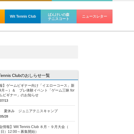
ばんけいの森
Wit Tennis Club
ニュースレター
テニスコート
 Tennis Clubのおしらせ一覧
報】ゲームビギナー向け「イエローコース」新
9月～）＆ プレ体験イベント「ゲーム三昧 for
ムビギナー」のお知らせ
07/13
26 夏休み ジュニアテニスキャンプ
05/28
情報】Wit Tennis Club ８月・９月大会（
2（日）12:00～募集開始）