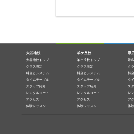
大谷地校
羊ケ丘校
帯
大谷地校トップ
羊ケ丘校トップ
帯
クラス設定
クラス設定
ク
料金とシステム
料金とシステム
料
タイムテーブル
タイムテーブル
タ
スタッフ紹介
スタッフ紹介
ス
レンタルコート
レンタルコート
レ
アクセス
アクセス
ア
体験レッスン
体験レッスン
体