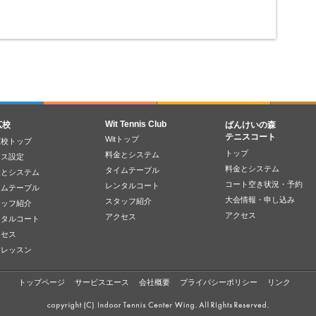
Wit Tennis Club
広校
ばんけいの森
テニスコート
Witトップ
広校トップ
トップ
料金とシステム
ラス設定
料金とシステム
タイムテーブル
金とシステム
コート空き状況・予約
レンタルコート
イムテーブル
大会情報・申し込み
スタッフ紹介
タッフ紹介
アクセス
アクセス
ンタルコート
クセス
験レッスン
トップページ
サービスエース
会社概要
プライバシーポリシー
リンク