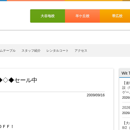
大谷地校
羊ケ丘校
帯広校
ムテーブル
スタッフ紹介
レンタルコート
アクセス
Wit
◆◇◆セール中
【速
設（
ゲー
2009/09/16
2026/
20
2026/
【大会
ＯＦＦ！
8/