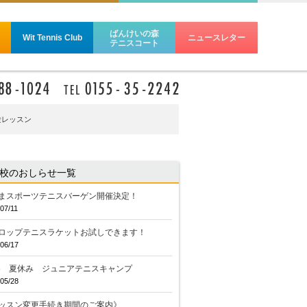
ばんけいの森
Wit Tennis Club
ニュースレター
テニスコート
験レッスン
校のおしらせ一覧
まスポーツテニスバーゲン開催決定！
07/11
ロップテニスラケットお試しできます！
06/17
26 夏休み ジュニアテニスキャンプ
05/28
ッスン変更手続き期間のご案内》