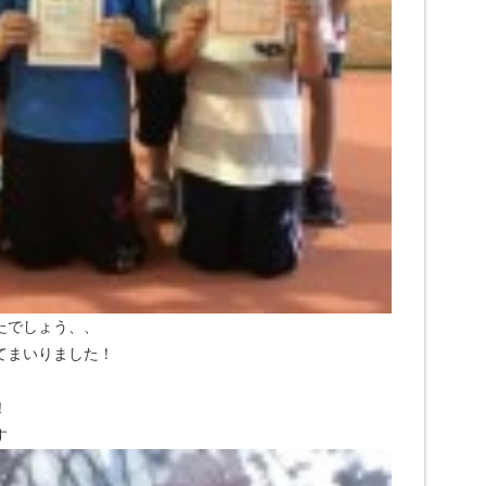
たでしょう、、
てまいりました！
！
す