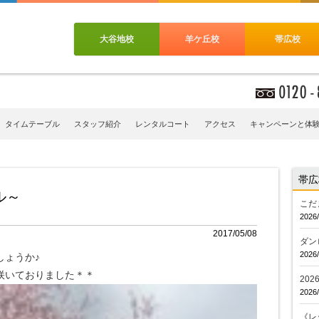
大谷地校
羊ケ丘校
帯広校
タイムテーブル
スタッフ紹介
レンタルコート
アクセス
キャンペーンと体
帯広
ル～
こだ
2026/
2017/05/08
ダン
2026/
しょうか♪
咲いておりました＊＊
20
2026/
《レ