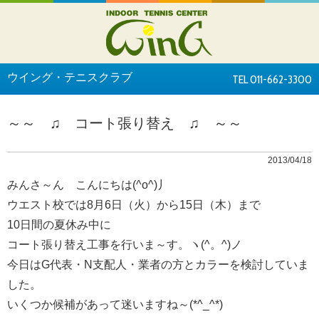
ウイング・テニスクラブ
TEL 011-662-3300
～～ ♫ コート張り替え ♫ ～～
2013/04/18
みんさ～ん こんにちは(^o^)丿
ウエスト校では8月6日（火）から15日（木）まで
10日間の夏休み中に
コート張り替え工事を行いま～す。ヽ(^。^)ノ
今日はG代表・N支配人・業者の方とカラーを検討していま
した。
いくつか候補があって迷いますね～(*^_^*)