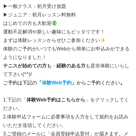
▶一般クラス：初月受け放題
▶ジュニア：初月レッスン料無料
はじめての方も大歓迎
運動不足解消や新しい趣味にもピッタリです！
まずは体験レッスンからぜひご参加ください
体験のご予約がいつでもWebから簡単にお申込みができる
ようになりました！
テニスが始めての方
も
・
経験のある方
も是非体験にいらし
て下さい(^^)/
ご予約は下記の
「
体験Web予約
」
からご予約ください
。
1.下記の「
体験Web予約はこちらから
」をクリックしてく
ださい。
2.体験申込フォームに必要事項を入力をして規約をお読み
いただき送信してください。
3.ご登録のメールに「会員登録申込受付」が届きます。メ