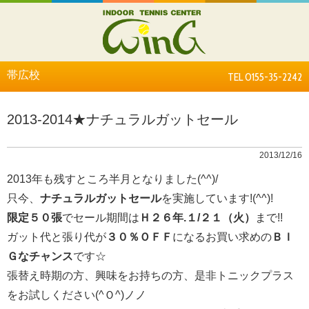
帯広校
TEL 0155-35-2242
2013-2014★ナチュラルガットセール
2013/12/16
2013年も残すところ半月となりました(^^)/
只今、
ナチュラルガットセール
を実施しています!(^^)!
限定５０張
でセール期間は
Ｈ２６年.１/２１（火）
まで!!
ガット代と張り代が
３０％ＯＦＦ
になるお買い求めの
ＢＩ
Ｇなチャンス
です☆
張替え時期の方、興味をお持ちの方、是非トニックプラス
をお試しください(^Ｏ^)ノノ