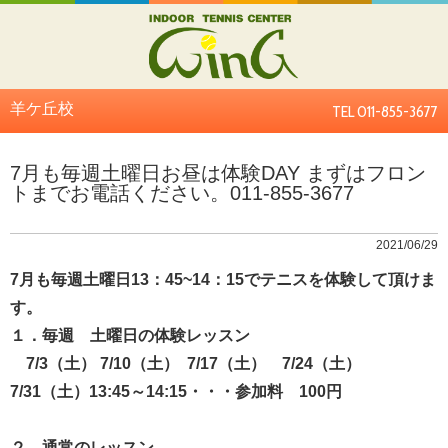
羊ケ丘校
TEL 011-855-3677
7月も毎週土曜日お昼は体験DAY まずはフロン
トまでお電話ください。011-855-3677
2021/06/29
7月も毎週土曜日13：45~14：15でテニスを体験して頂けま
す。
１．毎週 土曜日の体験レッスン
7
/3
（土）
7
/10
（土）
7/17（土） 7/24（土）
7/31（土）13:45
～
14:15
・・・参加料
100
円
２．通常のレッスン