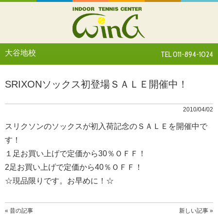
大谷地校
TEL 011-894-1024
SRIXONソックス初登場ＳＡＬＥ開催中！
2010/04/02
スリクソンのソックスが初入荷記念のＳＡＬＥを開催中で
す！
１足お買い上げで定価から30％ＯＦＦ！
2足お買い上げで定価から40％ＯＦＦ！
☆現品限りです。お早めに！☆
« 昔の記事
新しい記事 »