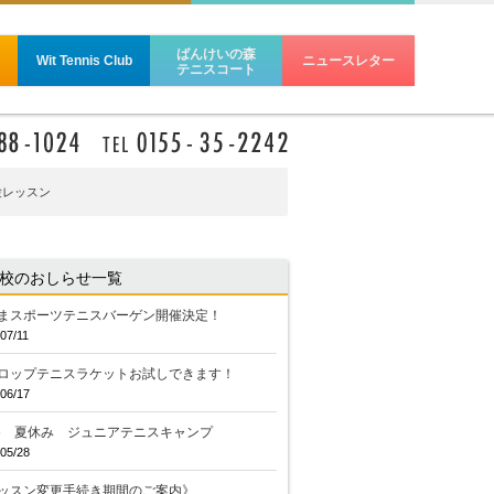
ばんけいの森
Wit Tennis Club
ニュースレター
テニスコート
験レッスン
校のおしらせ一覧
まスポーツテニスバーゲン開催決定！
07/11
ロップテニスラケットお試しできます！
06/17
26 夏休み ジュニアテニスキャンプ
05/28
ッスン変更手続き期間のご案内》