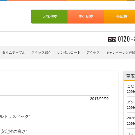
大谷地校
羊ケ丘校
帯広校
タイムテーブル
スタッフ紹介
レンタルコート
アクセス
キャンペーンと体
帯広
こだ
2026/
2017/09/02
ダン
2026/
ルトラスペック”
20
2026/
面安定性の高さ”
《レ