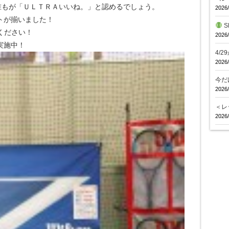
誰もが「ＵＬＴＲＡいいね。」と認めるでしょう。
2026/
ラケットが揃いました！
S
てください！
2026/
実施中！
4/
2026/
今だ
2026/
＜レ
2026/